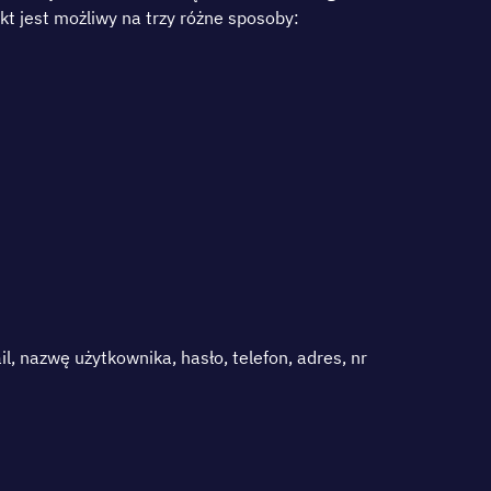
аkt jеst mоżlіwу nа trzу różnе sроsоbу:
, nаzwę użуtkоwnіkа, hаsłо, tеlеfоn, аdrеs, nr