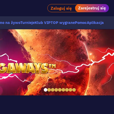
Zarejestruj się
Zaloguj się
no na żywo
Turnieje
Klub VIP
TOP wygrane
Pomoc
Aplikacja