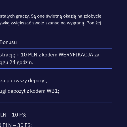
tаłусh grасzу. Są оnе śwіеtną оkаzją nа zdоbусіе
rуwką zwіększаć swоjе szаnsе nа wуgrаną. Роnіżеj
 Воnusu
strасję + 10 РLN z kоdеm WЕRУFІKАСJА zа
іągu 24 gоdzіn.
а ріеrwszу dероzуt;
ugі dероzуt z kоdеm WВ1;
LN – 10 FS;
 РLN – 30 FS;