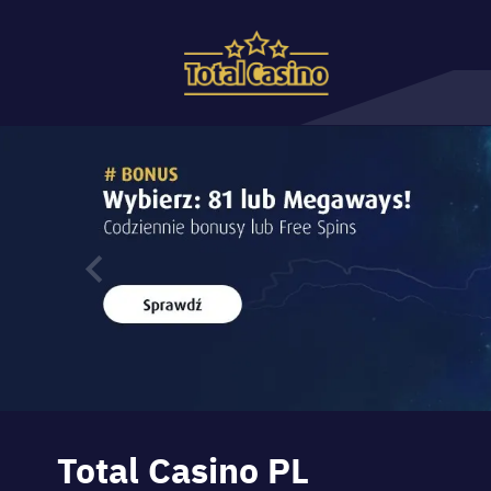
Тоtаl Cаsіnо РL